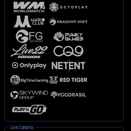
Live Casino