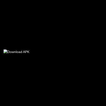
IDR
3,712,000.00
Aztec Gems Deluxe™
hend****2
IDR
3,178,000.00
Gates of Gatot Kaca 1000
zeusba****u
IDR
3,026,000.00
Gates of Olympus 1000
zeusba****u
IDR
2,779,500.00
Gates of Olympus 1000
di****1
IDR
2,664,000.00
Mahjong Wins 3 – Black
Scatter