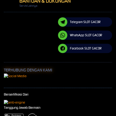
BANTUAN & DUKUNGAN
Servis Lainnya
Telegram SLOT GACOR
WhatsApp SLOT GACOR
Facebook SLOT GACOR
TERHUBUNG DENGAN KAMI
Bersertifikasi Dari
Tanggung Jawab Bermain