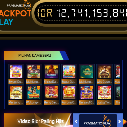
IDR
12,741,153,8
ACKPOT
LAY
PILIHAN GAME SERU
Sweet Bonanza Super Scatter
Mahjong Wins 3 – Black Scatter
Sticky Bandits Thunder Rail
Sugar Bang Bang 2
Mahjong Ways 2
Wild Bounty Showdown
Mahjong Ways
Wukong - Black Scatter
Bang Gacor 1000
Fortune Gems
Gates of Olympus Super Scatter
Lucky Twins Nexus
The Cryp
Video Slot Paling Hits