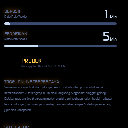
1
DEPOSIT
Min
Rata-Rata Waktu
5
PENARIKAN
Min
Rata-Rata Waktu
PRODUK
Keunggulan Produk SLOT GACOR
TOGEL ONLINE TERPERCAYA
Salurkan intuisi angka keberuntungan Anda pada deretan pasaran toto resmi
bersertifikasi WLA terlengkap, mulai dari Hongkong, Singapore, hingga Sydney.
Didukung sistem
live draw
yang mutlak presisi dan indeks perkalian hadiah terbesar
tanpa potongan, kami menjamin setiap taruhan tebak angka Anda berjalan aman,
jujur, dan transparan.
SLOT GACOR