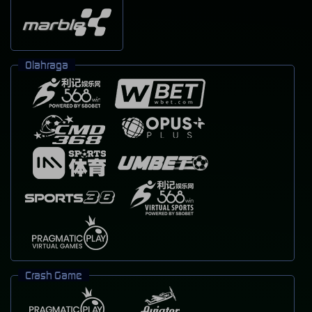
Olahraga
Crash Game