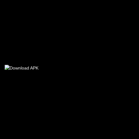
IDR
3,712,000.00
Aztec Gems Deluxe™
hend****2
IDR
3,178,000.00
Gates of Gatot Kaca 1000
zeusba****u
IDR
3,026,000.00
Gates of Olympus 1000
zeusba****u
IDR
2,779,500.00
Gates of Olympus 1000
di****1
IDR
2,664,000.00
Mahjong Wins 3 – Black
Scatter