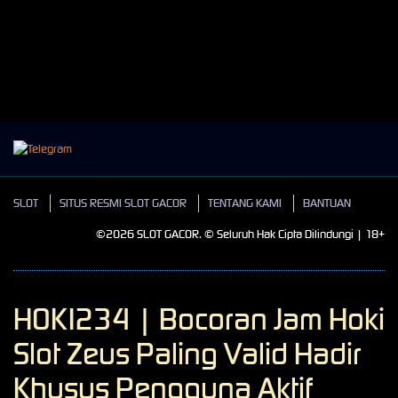
SLOT
SITUS RESMI SLOT GACOR
TENTANG KAMI
BANTUAN
©2026 SLOT GACOR. © Seluruh Hak Cipta Dilindungi | 18+
HOKI234 | Bocoran Jam Hoki
Slot Zeus Paling Valid Hadir
Khusus Pengguna Aktif