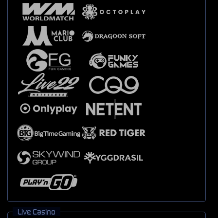
Live Casino