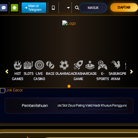
Main di
DAFTAR
MASUK
Telegram
HOT
SLOTS
LIVE
RACE
OLAHRAGA
CRASH
ARCADE
E-
SABUNG
PROMOSI
GAMES
CASINO
GAME
SPORTS
AYAM
Pemberitahuan
HOKI234 | Bocoran Jam Hoki Slot Zeus Paling Valid Hadir Khusus Pengguna Aktif Layan