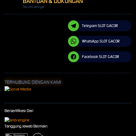
BANTUAN & DUKUNGAN
Servis Lainnya
Telegram SLOT GACOR
WhatsApp SLOT GACOR
Facebook SLOT GACOR
TERHUBUNG DENGAN KAMI
Bersertifikasi Dari
Tanggung Jawab Bermain