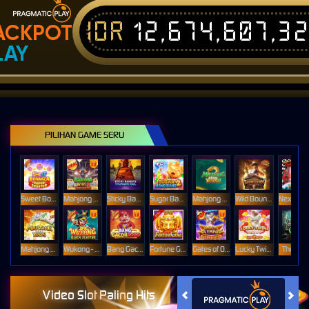
IDR
12,674,607,3
ACKPOT
LAY
PILIHAN GAME SERU
Sweet Bonanza Super Scatter
Mahjong Wins 3 – Black Scatter
Sticky Bandits Thunder Rail
Sugar Bang Bang 2
Mahjong Ways 2
Wild Bounty Showdown
Mahjong Ways
Wukong - Black Scatter
Bang Gacor 1000
Fortune Gems
Gates of Olympus Super Scatter
Lucky Twins Nexus
The Cryp
Video Slot Paling Hits