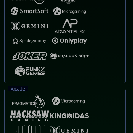
Arcade