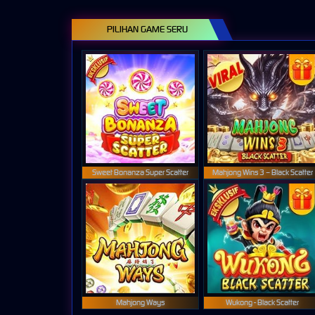
PILIHAN GAME SERU
Sweet Bonanza Super Scatter
Mahjong Wins 3 – Black Scatter
Mahjong Ways
Wukong - Black Scatter