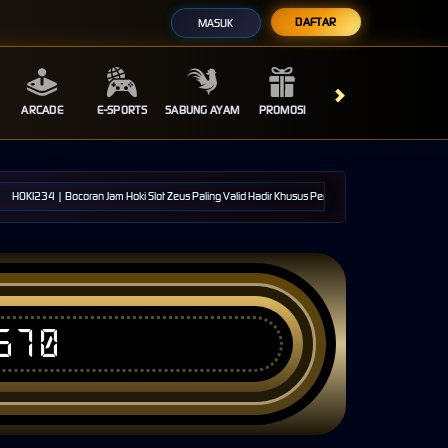
DAFTAR
MASUK
ARCADE
E-SPORTS
SABUNG AYAM
PROMOSI
4 | Bocoran Jam Hoki Slot Zeus Paling Valid Hadir Khusus Pengguna Aktif Layanan Deposit QRIS
,570