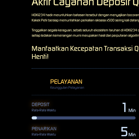
Aktif Layanan Deposit Q
HOKI234 hadir meruntuhkan batasan tersebut dengan menyajikan bocoran ja
Kakek Petir bersiap memuntahkan perkalian raksasa x500 sering kali datang
Tinggalkan segala keraguan, sebab seluruh ekosistem taruhan di HOKI234 di
setiap ledakan kemenangan murni merupakan hasil dari perputaran algoritm
Manfaatkan Kecepatan Transaksi Q
Henti!
PELAYANAN
Keunggulan Pelayanan
1
DEPOSIT
Min
Rata-Rata Waktu
5
PENARIKAN
Min
Rata-Rata Waktu