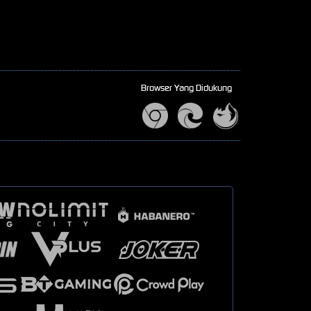
Browser Yang Didukung