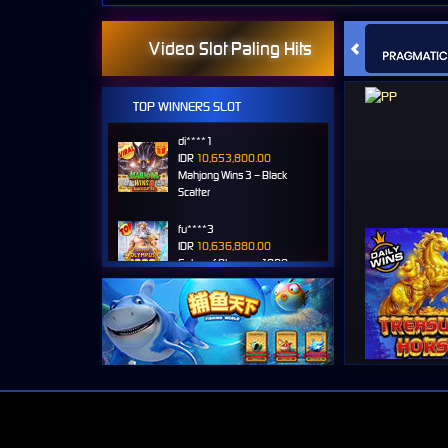
Video Slot Paling Hits
TOP WINNERS SLOT
di****1
IDR
10,653,800.00
Mahjong Wins 3 – Black
Scatter
fu****3
IDR
10,636,880.00
Gates of Olympus 1000
kari****6
IDR
9,602,000.00
Gates of Olympus™
kari****6
IDR
7,914,000.00
Sugar Rush
zeusba****u