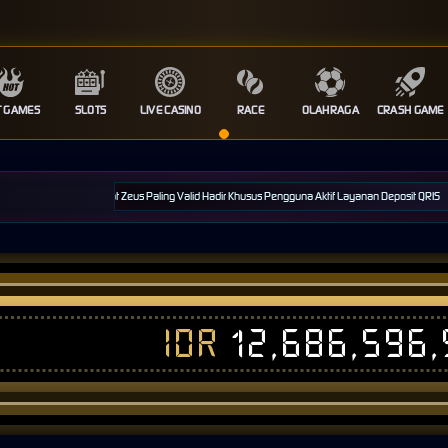
T GAMES
SLOTS
LIVE CASINO
RACE
OLAHRAGA
CRASH GAME
n Jam Hoki Slot Zeus Paling Valid Hadir Khusus Pengguna Aktif Layanan Deposit QRIS
HOKI23
IDR
12,686,596