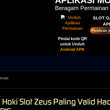
APLIKASI M
Beragam Permainan
SLOT 
AP
Panduan i
Pindai kode QR
untuk Unduh
Android APK
NTUAN
Hoki Slot Zeus Paling Valid H